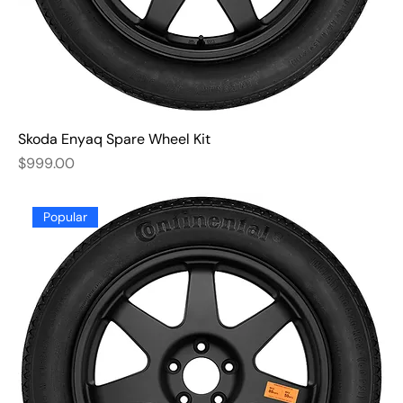
Skoda Enyaq Spare Wheel Kit
Price
$999.00
Popular