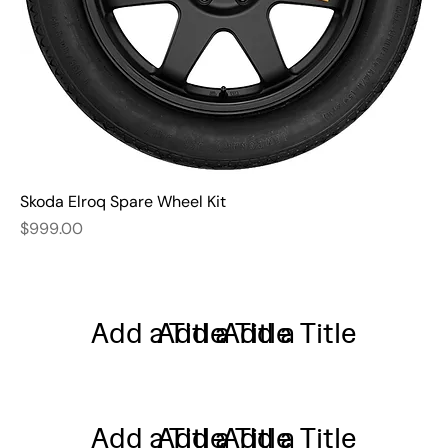
Skoda Elroq Spare Wheel Kit
Price
$999.00
Add a Title
Add a Title
Add a Title
Add a Title
Add a Title
Add a Title